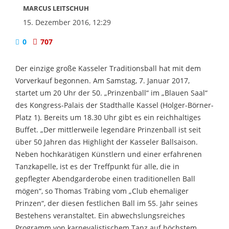
MARCUS LEITSCHUH
15. Dezember 2016, 12:29
0
707
Der einzige große Kasseler Traditionsball hat mit dem
Vorverkauf begonnen. Am Samstag, 7. Januar 2017,
startet um 20 Uhr der 50. „Prinzenball“ im „Blauen Saal“
des Kongress-Palais der Stadthalle Kassel (Holger-Börner-
Platz 1). Bereits um 18.30 Uhr gibt es ein reichhaltiges
Buffet. „Der mittlerweile legendäre Prinzenball ist seit
über 50 Jahren das Highlight der Kasseler Ballsaison.
Neben hochkarätigen Künstlern und einer erfahrenen
Tanzkapelle, ist es der Treffpunkt für alle, die in
gepflegter Abendgarderobe einen traditionellen Ball
mögen“, so Thomas Träbing vom „Club ehemaliger
Prinzen“, der diesen festlichen Ball im 55. Jahr seines
Bestehens veranstaltet. Ein abwechslungsreiches
Programm von karnevalistischem Tanz auf höchstem