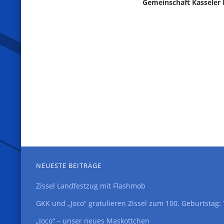
Gemeinschaft Kasseler K
NEUESTE BEITRÄGE
Zissel Landfestzug mit Flashmob
GKK und „Joco“ gratulieren Zissel zum 100. Geburtstag
„Joco“ – unser neues Maskottchen