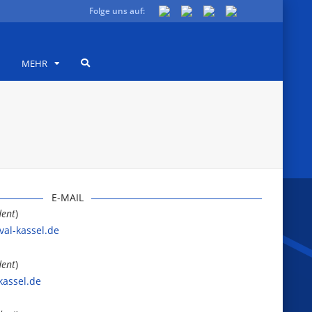
Folge uns auf:
MEHR
E-MAIL
dent
)
val-kassel.de
dent
)
kassel.de