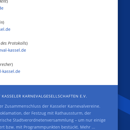
dent
)
de
in
)
sel.de
 des Protokolls
)
val-kassel.de
recher
)
-kassel.de
 KASSELER KARNEVALGESELLSCHAFTEN E.V.
der Zusammenschluss der Kasseler Karnevalvereine.
klamation, der Festzug mit Rathaussturm, der
rrische Stadtverordnetenversammlung – um nur einige
iert bzw. mit Programmpunkten bestückt.
Mehr ...