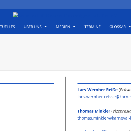
TUELLES
ÜBER UNS
MEDIEN
TERMINE
GLOSSAR
Lars-Wernher Reiße
(
Präsi
lars-wernher.reisse@karne
Thomas Minkler
(
Vizepräsi
thomas.minkler@karneval-