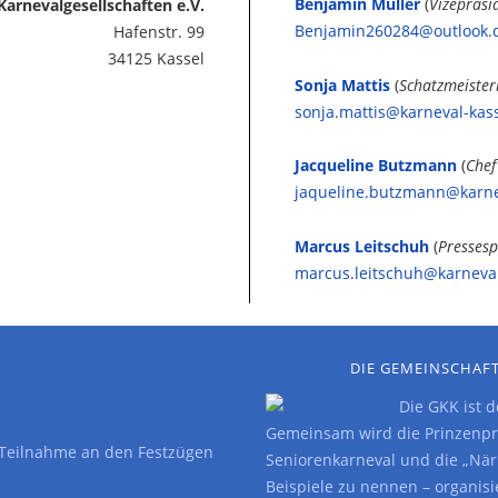
Benjamin Müller
(
Vizepräsi
arnevalgesellschaften e.V.
Benjamin260284@outlook.
Hafenstr. 99
34125 Kassel
Sonja Mattis
(
Schatzmeister
sonja.mattis@karneval-kas
Jacqueline Butzmann
(
Chef
jaqueline.butzmann@karne
Marcus Leitschuh
(
Pressesp
marcus.leitschuh@karneval
DIE GEMEINSCHAFT
Die GKK ist 
Gemeinsam wird die Prinzenpro
: Teilnahme an den Festzügen
Seniorenkarneval und die „Nä
Beispiele zu nennen – organis