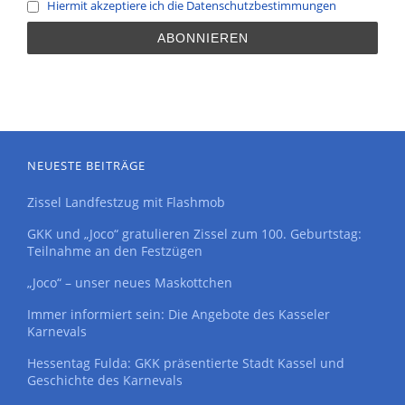
Hiermit akzeptiere ich die Datenschutzbestimmungen
NEUESTE BEITRÄGE
Zissel Landfestzug mit Flashmob
GKK und „Joco“ gratulieren Zissel zum 100. Geburtstag:
Teilnahme an den Festzügen
„Joco“ – unser neues Maskottchen
Immer informiert sein: Die Angebote des Kasseler
Karnevals
Hessentag Fulda: GKK präsentierte Stadt Kassel und
Geschichte des Karnevals