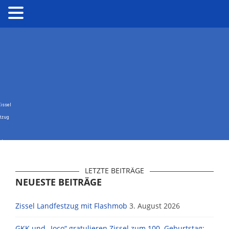
sel
tzug
ob
LETZTE BEITRÄGE
NEUESTE BEITRÄGE
Zissel Landfestzug mit Flashmob
3. August 2026
GKK und „Joco“ gratulieren Zissel zum 100. Geburtstag: