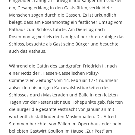
eingeladen. Landgraf Ludwig II. lud Sänger und Gaukler
ein, Gesang erklang in den Gaststätten, verkleidete
Menschen zogen durch die Gassen. Es ist urkundlich
belegt, dass am Rosenmontag ein festlicher Umzug vom
Rathaus zum Schloss führte. Am Dienstag nach
Rosenmontag verließ der Landgraf berichten zufolge das
Schloss, besuchte als Gast seine Bürger und besuchte
auch das Rathaus.
Während die Gattin des Landgrafen Friedrich II. nach
einer Notiz der „Hessen-Casselischen Polizy-
Commerzien-Zeitung“ vom 14. Februar 1771 nunmehr
außer den bisherigen Karnevalslustbarkeiten des
Schlosses durch Maskeraden und Bälle in den letzten
Tagen vor der Fastenzeit neue Höhepunkte gab, feierten
die Bürger die gesamte Fastnacht von Januar an mit
wöchentlich stattfindenden Maskenbällen. Dr. Alfred
Stommen berichtet von Bällen im Opernhaus oder beim
beliebten Gastwirt Goullon im Hause „Zur Post“ am