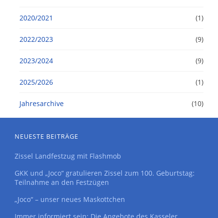
2020/2021
(1)
2022/2023
(9)
2023/2024
(9)
2025/2026
(1)
Jahresarchive
(10)
NEUESTE BEITRÄGE
Zissel Landfestzug mit Flashmob
GKK und „Joco“ gratulieren Zissel zum 100. Geburtstag:
Teilnahme an den Festzügen
„Joco“ – unser neues Maskottchen
Immer informiert sein: Die Angebote des Kasseler