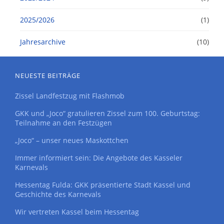
2025/2026
(1)
Jahresarchive
(10)
NEUESTE BEITRÄGE
Zissel Landfestzug mit Flashmob
GKK und „Joco“ gratulieren Zissel zum 100. Geburtstag:
Teilnahme an den Festzügen
„Joco“ – unser neues Maskottchen
Immer informiert sein: Die Angebote des Kasseler
Karnevals
Hessentag Fulda: GKK präsentierte Stadt Kassel und
Geschichte des Karnevals
Wir vertreten Kassel beim Hessentag