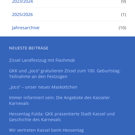
2023/2024
(9)
2025/2026
(1)
Jahresarchive
(10)
NEUESTE BEITRÄGE
Zissel Landfestzug mit Flashmob
GKK und „Joco“ gratulieren Zissel zum 100. Geburtstag:
Teilnahme an den Festzügen
„Joco“ – unser neues Maskottchen
Immer informiert sein: Die Angebote des Kasseler
Karnevals
Hessentag Fulda: GKK präsentierte Stadt Kassel und
Geschichte des Karnevals
Wir vertreten Kassel beim Hessentag