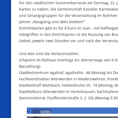
Für den städtischen Seniorenkarneval am Sonntag, 22. J
Karten zu haben. Die Gemeinschaft Kasseler Karnevalve
und Gesangsgruppen für die Veranstaltung im Rahmen
Jahren „Neugierig und aktiv bleiben!“
Eintrittskarten gibt es für 8 Euro im Saal – mit Kaffee
Inbegriffen in den Eintrittspreis ist die Nutzung von 
Gebiet, jeweils zwei Stunden vor und nach der Veransta
Und dies sind die Verkaufsstellen:
Infopoint im Rathaus (montags bis donnerstags von 8 bis
Barzahlung)
Stadtteilzentrum Agathof, Agathofstr. 48 (Montag bis Do
Fachkoordination Älterwerden in Niederzwehren, Frankfu
Stadtteiltreff Mombach, Holländische Str. 74 (Montag, Mi
Stadtteilbüro Älterwerden in Harleshausen, Karlshafener 
Seniorenbeirat, Fünffensterstraße 5, 2. OG (Montag 9.30 
teilen