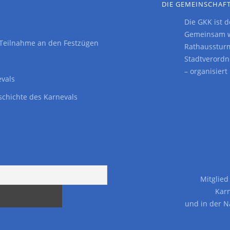
DIE GEMEINSCHAFT
Die GKK ist 
Gemeinsam wi
: Teilnahme an den Festzügen
Rathaussturm
Stadtverordn
– organisier
evals
schichte des Karnevals
Mitglie
Kar
und in der
N