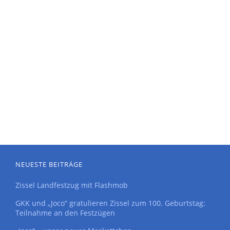
NEUESTE BEITRÄGE
Zissel Landfestzug mit Flashmob
GKK und „Joco“ gratulieren Zissel zum 100. Geburtstag:
Teilnahme an den Festzügen