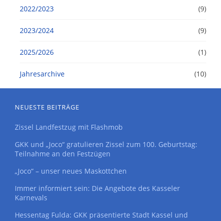
2022/2023
(9)
2023/2024
(9)
2025/2026
(1)
Jahresarchive
(10)
NEUESTE BEITRÄGE
Zissel Landfestzug mit Flashmob
GKK und „Joco“ gratulieren Zissel zum 100. Geburtstag:
Teilnahme an den Festzügen
„Joco“ – unser neues Maskottchen
Immer informiert sein: Die Angebote des Kasseler
Karnevals
Hessentag Fulda: GKK präsentierte Stadt Kassel und