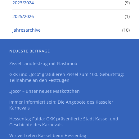
2023/2024
(9)
2025/2026
(1)
Jahresarchive
(10)
NEUESTE BEITRÄGE
Zissel Landfestzug mit Flashmob
GKK und „Joco“ gratulieren Zissel zum 100. Geburtstag:
Teilnahme an den Festzügen
„Joco“ – unser neues Maskottchen
Immer informiert sein: Die Angebote des Kasseler
Karnevals
Hessentag Fulda: GKK präsentierte Stadt Kassel und
Geschichte des Karnevals
Wir vertreten Kassel beim Hessentag