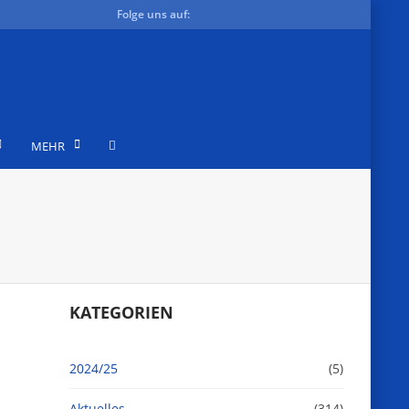
Folge uns auf:
MEHR
KATEGORIEN
2024/25
(5)
Aktuelles
(314)