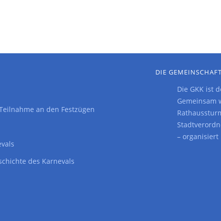
DIE GEMEINSCHAFT
Die GKK ist 
Gemeinsam wi
: Teilnahme an den Festzügen
Rathaussturm
Stadtverordn
– organisier
evals
schichte des Karnevals