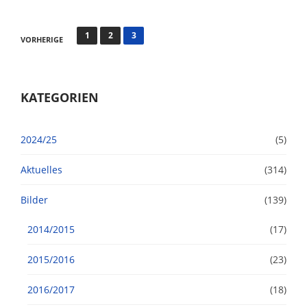
SEITENNUMMERIERUNG
1
2
3
VORHERIGE
DER
BEITRÄGE
KATEGORIEN
2024/25
(5)
Aktuelles
(314)
Bilder
(139)
2014/2015
(17)
2015/2016
(23)
2016/2017
(18)